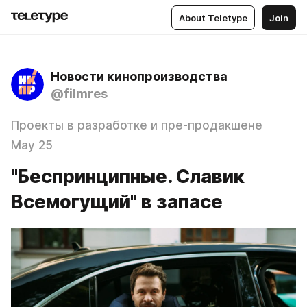
About Teletype
Join
Новости кинопроизводства
@filmres
Проекты в разработке и пре-продакшене
May 25
"Беспринципные. Славик
Всемогущий" в запасе