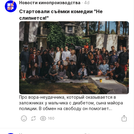
Новости кинопроизводства
4d
Стартовали съёмки комедии "Не
слипнется!"
Про вора-неудачника, который оказывается в
заложниках у мальчика с диабетом, сына майора
полиции. В обмен на свободу он помогает
мальчику создать лечебный мёд. И заодно спасает
160
семью майора.