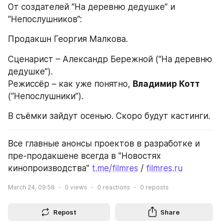
От создателей “На деревню дедушке” и 
“Непослушников”:
Продакшн Георгия Малкова.
Сценарист – Александр Бережной (“На деревню 
дедушке”).
Режиссёр – как уже понятно, 
Владимир Котт
(“Непослушники”).
В съёмки зайдут осенью. Скоро будут кастинги.
Все главные анонсы проектов в разработке и 
пре-продакшене всегда в "Новостях 
кинопроизводства" 
t.me/filmres
 / 
filmres.ru
March 24, 09:58
0
views
0
reactions
0
reposts
Repost
Share