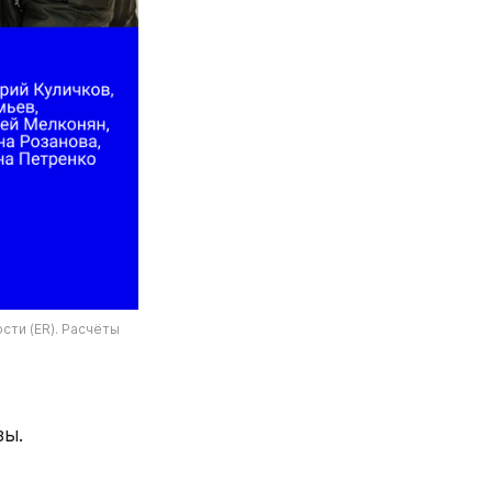
ти (ER). Расчёты 
зы.