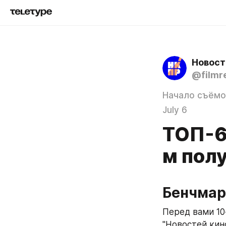
Новост
@filmr
Начало съёмо
July 6
ТОП-6
м пол
Бенчмар
Перед вами 10
"Новостей кин