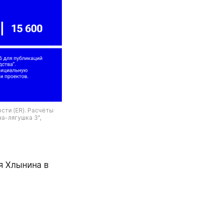
ти (ER). Расчёты 
-лягушка 3",  
 Хлынина в 