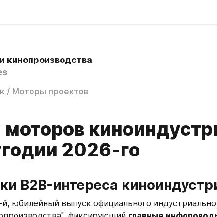
и кинопроизводства
es
к / Моторы проектов
 моторов киноиндустри
угодии 2026-го
ки B2B-интереса киноиндустр
-й, юбилейный выпуск официального индустриальног
опроизводства", фиксирующий 
главные инфоповод