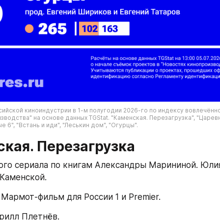
ийской киноиндустрии в 1-м полугодии 2026-го по индексу вовлечённос
водства" на основе данных TGStat. "Каменская. Перезагрузка", "Царевна
 6", "Встань и иди", "Леськин дом", "Огурцы".
ская. Перезагрузка
ого сериала по книгам Александры Марининой. Юлия
Каменской.
Мармот-фильм для России 1 и Premier.
рилл Плетнёв.