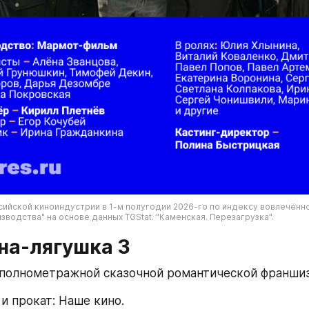
ийской киноиндустрии в 1-м полугодии 2026-го по индексу вовлечённос
водства" на основе данных TGStat. "Каменская. Перезагрузка".
на-лягушка 3
полнометражной сказочной романтической франши
и прокат: Наше кино.