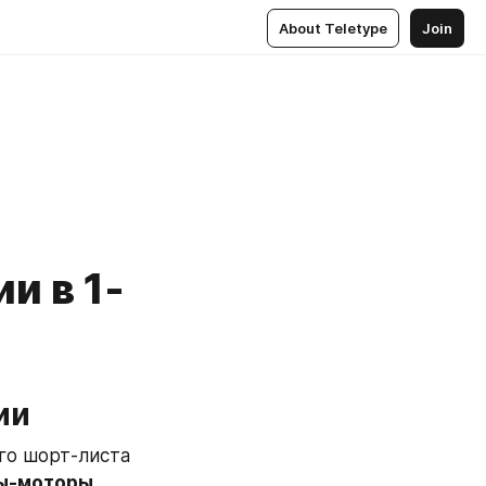
About Teletype
Join
и в 1-
ии
о шорт-листа 
ы-моторы