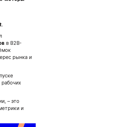
t
.
Для продюсерских команд и инвесторов данный реестр давно стал 
ов
 в B2B-
ёмок 
ерес рынка и 
уске 
рабочих 
, – это 
етрики и 