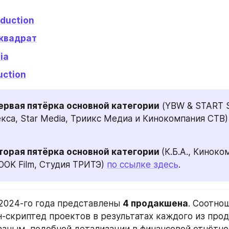
duction
квадрат
ia
uction
первая пятёрка основной категории
 (YBW & START S
кса, Star Media, Триикс Медиа и Кинокомпания СТВ)
вторая пятёрка основной категории 
(К.Б.А., Киноком
OOK Film, Студия ТРИТЭ) 
по ссылке здесь
.
 2024-го года представлены 
4 продакшена
. Соотно
н-скриптед проектов в результатах каждого из прод
зным, подобной детализации в финансовой отчётно