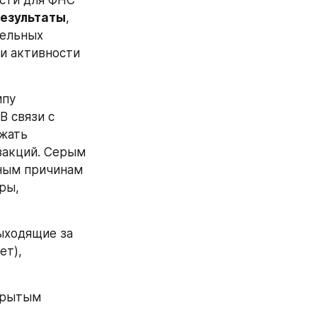
езультаты
, 
ельных 
и активности 
пу 
 связи с 
жать 
акций. Серым 
ным причинам 
ы, 
ыходящие за 
т), 
крытым 