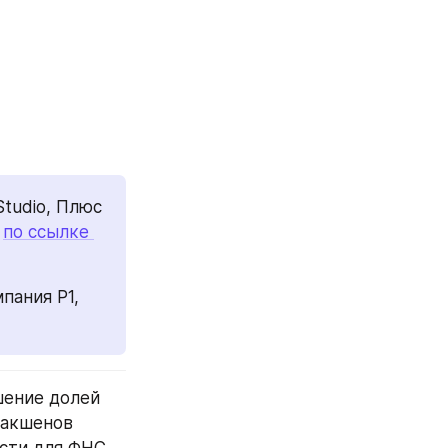
tudio, Плюс 
 
по ссылке 
пания Р1, 
шение долей 
акшенов 
сти для ФНС 