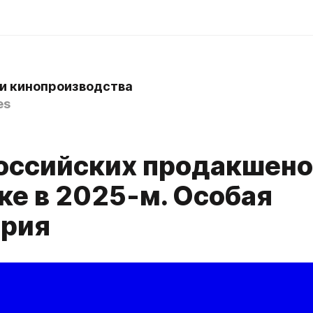
и кинопроизводства
es
оссийских продакшено
ке в 2025-м. Особая
ория