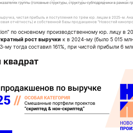
выручка, чистая прибыль и поступления по трём юр. лицам в 2025-м. Ана
овая отчётность) и собственной базы продакшенов "Новостей кинопро
укратный рост выручки
 к в 2024-му (было 5 015 млн
3-му тогда составил 161%, при чистой прибыли 6 млн
 квадрат