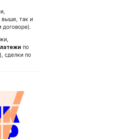
, 
выше, так и 
 договоре).
жи, 
 платежи
 по 
 сделки по 