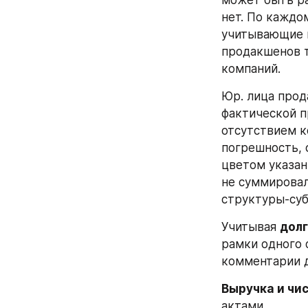
нет. По каждо
учитывающие в
продакшенов т
компаний.
Юр. лица прод
фактической п
отсутствием к
погрешность, 
цветом указан
не суммировал
структуры-суб
Учитывая 
долг
рамки одного ф
комментарии д
Выручка и чи
актами. 