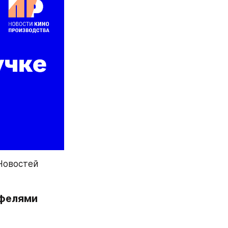
овостей 
фелями 