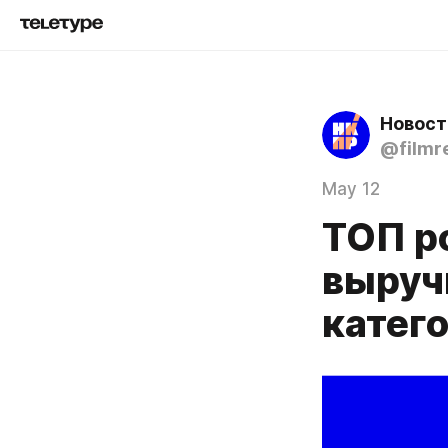
Новост
@filmr
May 12
ТОП р
выруч
катег