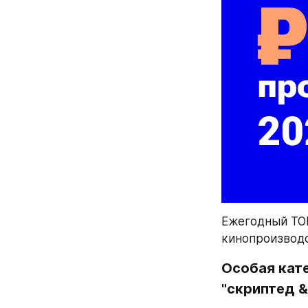
Ежегодный ТОП
кинопроизводст
Особая кате
"скриптед &