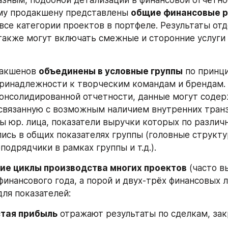
му продакшену представлены 
общие финансовые р
се категории проектов в портфеле. Результаты отд
акже могут включать смежные и сторонние услуги 
акшенов 
объединены в условные группы
 по принци
ринадлежности к творческим командам и брендам. В
онсолидированной отчетности, данные могут содер
связанную с возможным наличием внутренних транз
ы юр. лица, показатели выручки которых по различ
ись в общих показателях группы (головные структур
подрядчики в рамках группы и т.д.).
ие циклы производства многих проектов
 (часто в
инансового года, а порой и двух-трёх финансовых ле
ля показателей:
стая прибыль
 отражают результаты по сделкам, за