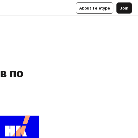
About Teletype
Join
в по