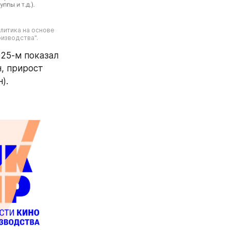
литика на основе 
изводства".
"NORM Production" по основному производственному юр. лицу в 2025-м показал 
, прирост 
).