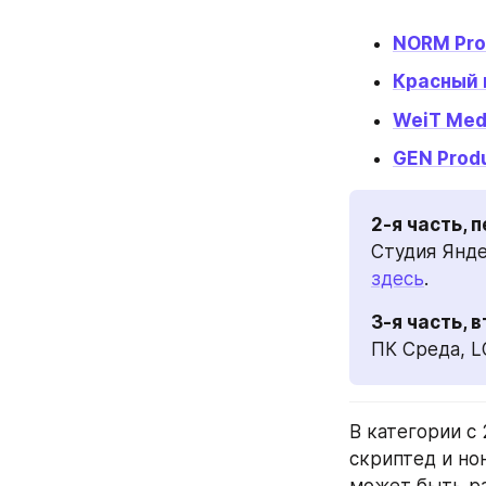
NORM Pro
Красный 
WeiT Med
GEN Prod
2-я часть, 
Студия Янде
здесь
.
3-я часть, 
ПК Среда, L
В категории с
скриптед и но
может быть ра