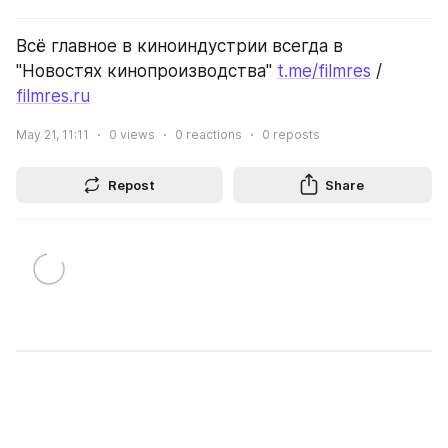
Всё главное в киноиндустрии всегда в 
"Новостях кинопроизводства" 
t.me/filmres
 / 
filmres.ru
May 21, 11:11
0
views
0
reactions
0
reposts
Repost
Share