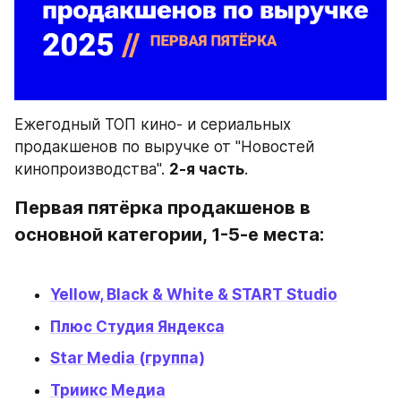
Ежегодный ТОП кино- и сериальных 
продакшенов по выручке от "Новостей 
кинопроизводства". 
2-я часть
.
Первая пятёрка продакшенов в 
основной категории, 1-5-е места:
Yellow, Black & White & START Studio
Плюс Студия Яндекса
Star Media (группа)
Триикс Медиа